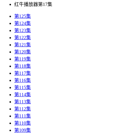
红牛播放器第17集
第125集
第124集
第123集
第122集
第121集
第120集
第119集
第118集
第117集
第116集
第115集
第114集
第113集
第112集
第111集
第110集
第109集