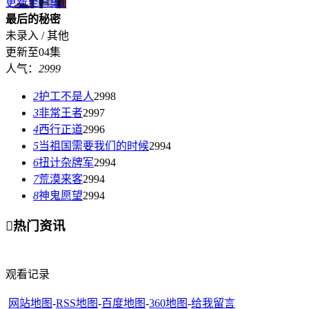
更新至04集
1
最后的秘密
未录入 / 其他
更新至04集
人气：
2999
2
护工不是人
2998
3
非常王者
2997
4
西行正道
2996
5
当祖国需要我们的时候
2994
6
扭计杂牌军
2994
7
荒漠来客
2994
8
神鬼愿望
2994

热门资讯
观看记录
网站地图
-
RSS地图
-
百度地图
-
360地图
-
给我留言