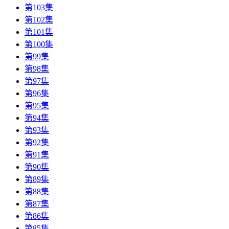
第103集
第102集
第101集
第100集
第99集
第98集
第97集
第96集
第95集
第94集
第93集
第92集
第91集
第90集
第89集
第88集
第87集
第86集
第85集