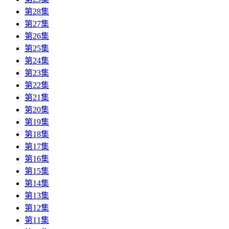
第28集
第27集
第26集
第25集
第24集
第23集
第22集
第21集
第20集
第19集
第18集
第17集
第16集
第15集
第14集
第13集
第12集
第11集