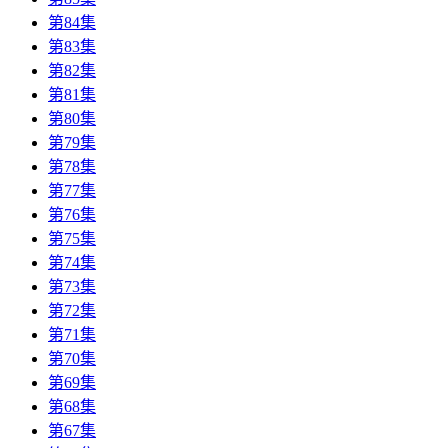
第84集
第83集
第82集
第81集
第80集
第79集
第78集
第77集
第76集
第75集
第74集
第73集
第72集
第71集
第70集
第69集
第68集
第67集